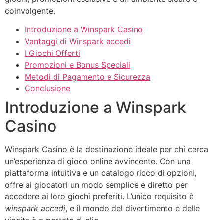
coinvolgente.
Introduzione a Winspark Casino
Vantaggi di Winspark accedi
I Giochi Offerti
Promozioni e Bonus Speciali
Metodi di Pagamento e Sicurezza
Conclusione
Introduzione a Winspark
Casino
Winspark Casino è la destinazione ideale per chi cerca
un’esperienza di gioco online avvincente. Con una
piattaforma intuitiva e un catalogo ricco di opzioni,
offre ai giocatori un modo semplice e diretto per
accedere ai loro giochi preferiti. L’unico requisito è
winspark accedi
, e il mondo del divertimento e delle