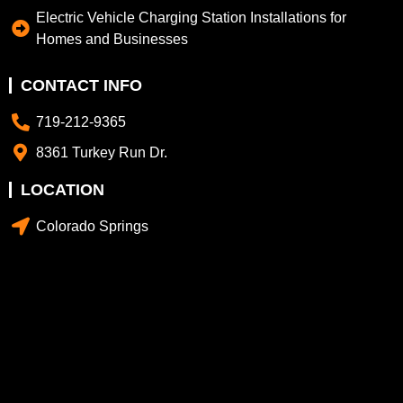
Electric Vehicle Charging Station Installations for
Homes and Businesses
CONTACT INFO
719-212-9365
8361 Turkey Run Dr.
LOCATION
Colorado Springs