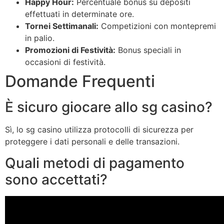
Happy Hour:
Percentuale bonus su depositi
effettuati in determinate ore.
Tornei Settimanali:
Competizioni con montepremi
in palio.
Promozioni di Festività:
Bonus speciali in
occasioni di festività.
Domande Frequenti
È sicuro giocare allo sg casino?
Sì, lo sg casino utilizza protocolli di sicurezza per
proteggere i dati personali e delle transazioni.
Quali metodi di pagamento
sono accettati?