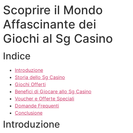
Scoprire il Mondo
Affascinante dei
Giochi al Sg Casino
Indice
Introduzione
Storia dello Sg Casino
Giochi Offerti
Benefici di Giocare allo Sg Casino
Voucher e Offerte Speciali
Domande Frequenti
Conclusione
Introduzione