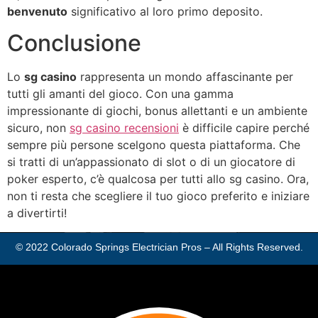
benvenuto
significativo al loro primo deposito.
Conclusione
Lo
sg casino
rappresenta un mondo affascinante per
tutti gli amanti del gioco. Con una gamma
impressionante di giochi, bonus allettanti e un ambiente
sicuro, non
sg casino recensioni
è difficile capire perché
sempre più persone scelgono questa piattaforma. Che
si tratti di un’appassionato di slot o di un giocatore di
poker esperto, c’è qualcosa per tutti allo sg casino. Ora,
non ti resta che scegliere il tuo gioco preferito e iniziare
a divertirti!
© 2022
Colorado Springs Electrician Pros
– All Rights Reserved.