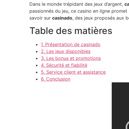
Dans le monde trépidant des jeux d’argent,
c
passionnés du jeu, ce
casino en ligne
promet u
savoir sur
casinado
, des jeux proposés aux bon
Table des matières
1. Présentation de casinado
2. Les jeux disponibles
3. Les bonus et promotions
4. Sécurité et fiabilité
5. Service client et assistance
6. Conclusion