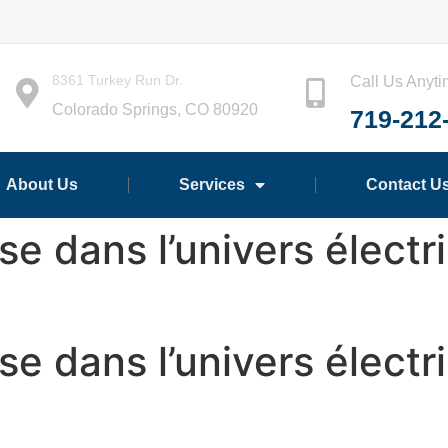
8361 Turkey Run Dr.
Call Us Anyt
Colorado Springs, CO 80920
719-212
About Us
Services
Contact U
e dans l’univers électr
e dans l’univers électr