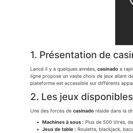
1. Présentation de cas
Lancé il y a quelques années,
casinado
a rapi
ligne
propose un vaste choix de jeux allant de
plateforme est accessible sur différents appar
2. Les jeux disponibles
Une des forces de
casinado
réside dans la di
Machines à sous :
Plus de 500 titres, d
Jeux de table :
Roulette, blackjack, bacc