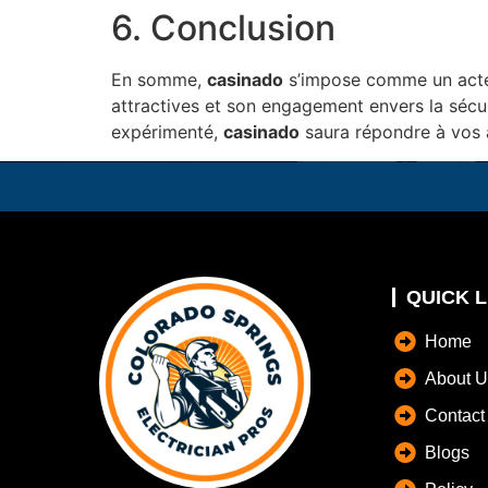
6. Conclusion
En somme,
casinado
s’impose comme un acte
attractives et son engagement envers la sécuri
expérimenté,
casinado
saura répondre à vos a
QUICK L
Home
About U
Contact
Blogs