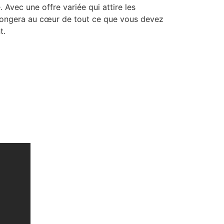
Avec une offre variée qui attire les
plongera au cœur de tout ce que vous devez
t.