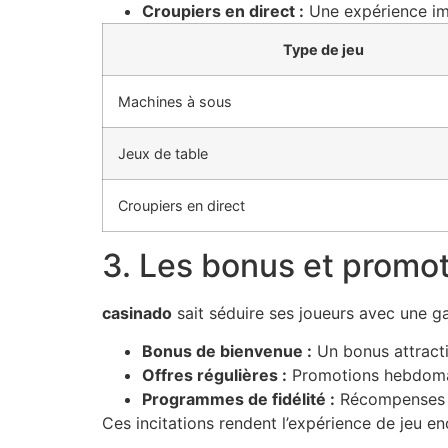
Croupiers en direct :
Une expérience im
Type de jeu
Machines à sous
Jeux de table
Croupiers en direct
3. Les bonus et promo
casinado
sait séduire ses joueurs avec une 
Bonus de bienvenue :
Un bonus attracti
Offres régulières :
Promotions hebdomad
Programmes de fidélité :
Récompenses po
Ces incitations rendent l’expérience de jeu en