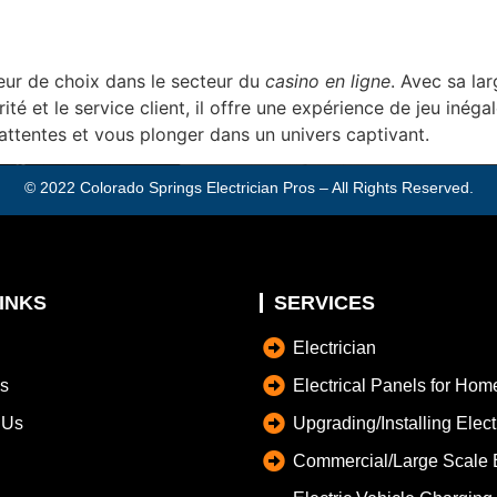
ur de choix dans le secteur du
casino en ligne
. Avec sa la
té et le service client, il offre une expérience de jeu iné
ttentes et vous plonger dans un univers captivant.
© 2022
Colorado Springs Electrician Pros
– All Rights Reserved.
INKS
SERVICES
Electrician
s
Electrical Panels for Hom
 Us
Upgrading/Installing Elec
Commercial/Large Scale E