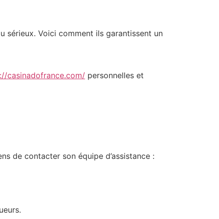
u sérieux. Voici comment ils garantissent un
://casinadofrance.com/
personnelles et
ns de contacter son équipe d’assistance :
ueurs.