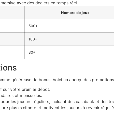
mersive avec des dealers en temps réel.
Nombre de jeux
500+
100+
30+
tions
gamme généreuse de bonus. Voici un aperçu des promotions
f sur votre premier dépôt.
aires et mensuelles.
ur les joueurs réguliers, incluant des cashback et des tou
core plus excitante et motivent les joueurs à revenir réguli