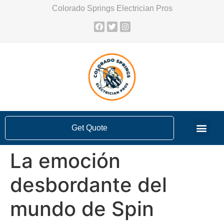
Colorado Springs Electrician Pros
Get Quote
La emoción
desbordante del
mundo de Spin