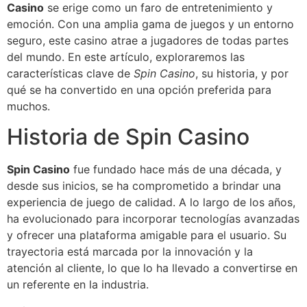
Casino
se erige como un faro de entretenimiento y
emoción. Con una amplia gama de juegos y un entorno
seguro, este casino atrae a jugadores de todas partes
del mundo. En este artículo, exploraremos las
características clave de
Spin Casino
, su historia, y por
qué se ha convertido en una opción preferida para
muchos.
Historia de Spin Casino
Spin Casino
fue fundado hace más de una década, y
desde sus inicios, se ha comprometido a brindar una
experiencia de juego de calidad. A lo largo de los años,
ha evolucionado para incorporar tecnologías avanzadas
y ofrecer una plataforma amigable para el usuario. Su
trayectoria está marcada por la innovación y la
atención al cliente, lo que lo ha llevado a convertirse en
un referente en la industria.