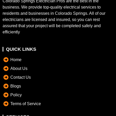
Colorado Springs Electrician Pros are the best in the
business. We provide top-quality electrical services to
residents and businesses in Colorado Springs. All of our
electricians are licensed and insured, so you can rest
assured that your project will be completed safely and
efficiently
QUICK LINKS
Home
About Us
Contact Us
Blogs
Policy
Terms of Service