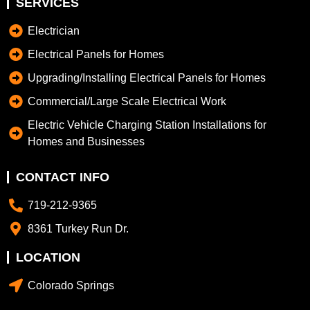
SERVICES
Electrician
Electrical Panels for Homes
Upgrading/Installing Electrical Panels for Homes
Commercial/Large Scale Electrical Work
Electric Vehicle Charging Station Installations for
Homes and Businesses
CONTACT INFO
719-212-9365
8361 Turkey Run Dr.
LOCATION
Colorado Springs