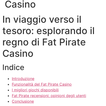
Casino
In viaggio verso il
tesoro: esplorando il
regno di Fat Pirate
Casino
Indice
Introduzione
Funzionalità del Fat Pirate Casino
I migliori giochi disponibili
Fat Pirate recensioni: opinioni degli utenti
Conclusione