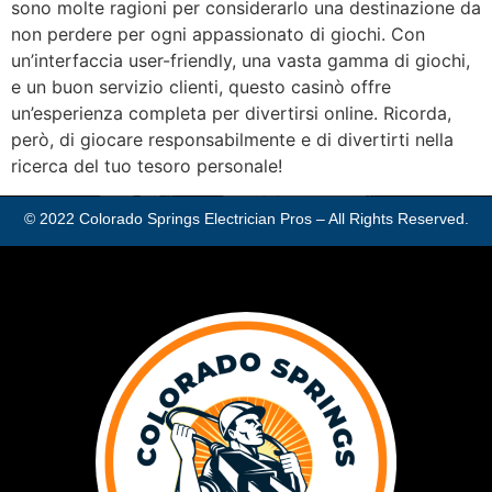
sono molte ragioni per considerarlo una destinazione da
non perdere per ogni appassionato di giochi. Con
un’interfaccia user-friendly, una vasta gamma di giochi,
e un buon servizio clienti, questo casinò offre
un’esperienza completa per divertirsi online. Ricorda,
però, di giocare responsabilmente e di divertirti nella
ricerca del tuo tesoro personale!
© 2022
Colorado Springs Electrician Pros
– All Rights Reserved.