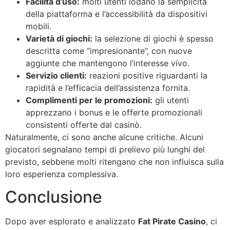
Facilità d’uso:
molti utenti lodano la semplicità
della piattaforma e l’accessibilità da dispositivi
mobili.
Varietà di giochi:
la selezione di giochi è spesso
descritta come “impresionante”, con nuove
aggiunte che mantengono l’interesse vivo.
Servizio clienti:
reazioni positive riguardanti la
rapidità e l’efficacia dell’assistenza fornita.
Complimenti per le promozioni:
gli utenti
apprezzano i bonus e le offerte promozionali
consistenti offerte dal casinò.
Naturalmente, ci sono anche alcune critiche. Alcuni
giocatori segnalano tempi di prelievo più lunghi del
previsto, sebbene molti ritengano che non influisca sulla
loro esperienza complessiva.
Conclusione
Dopo aver esplorato e analizzato
Fat Pirate Casino
, ci