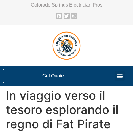
Colorado Springs Electrician Pros
Get Quote
In viaggio verso il
tesoro esplorando il
regno di Fat Pirate