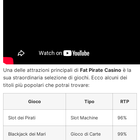
Una delle attrazioni principali di
Fat Pirate Casino
è la
sua straordinaria selezione di giochi. Ecco alcuni dei
titoli più popolari che potrai trovare:
Gioco
Tipo
RTP
Slot dei Pirati
Slot Machine
96%
Blackjack dei Mari
Gioco di Carte
99%