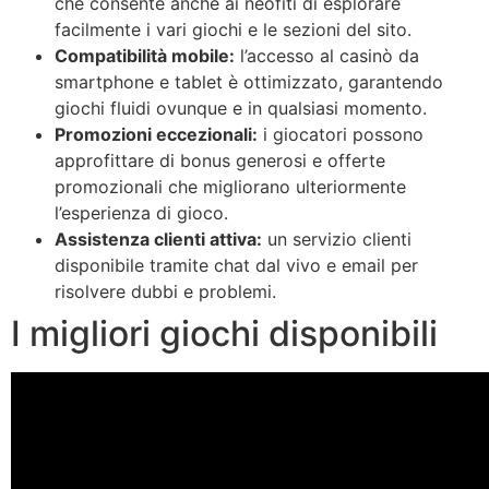
che consente anche ai neofiti di esplorare
facilmente i vari giochi e le sezioni del sito.
Compatibilità mobile:
l’accesso al casinò da
smartphone e tablet è ottimizzato, garantendo
giochi fluidi ovunque e in qualsiasi momento.
Promozioni eccezionali:
i giocatori possono
approfittare di bonus generosi e offerte
promozionali che migliorano ulteriormente
l’esperienza di gioco.
Assistenza clienti attiva:
un servizio clienti
disponibile tramite chat dal vivo e email per
risolvere dubbi e problemi.
I migliori giochi disponibili