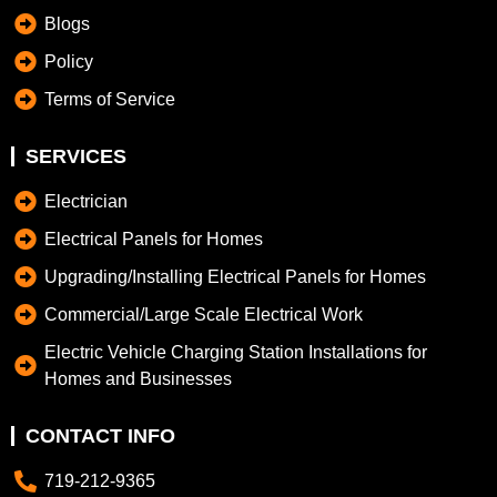
Blogs
Policy
Terms of Service
SERVICES
Electrician
Electrical Panels for Homes
Upgrading/Installing Electrical Panels for Homes
Commercial/Large Scale Electrical Work
Electric Vehicle Charging Station Installations for
Homes and Businesses
CONTACT INFO
719-212-9365