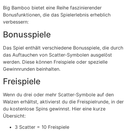
Big Bamboo bietet eine Reihe faszinierender
Bonusfunktionen, die das Spielerlebnis erheblich
verbessern:
Bonusspiele
Das Spiel enthält verschiedene Bonusspiele, die durch
das Auftauchen von Scatter-Symbolen ausgelöst
werden. Diese können Freispiele oder spezielle
Gewinnrunden beinhalten.
Freispiele
Wenn du drei oder mehr Scatter-Symbole auf den
Walzen erhältst, aktivierst du die Freispielrunde, in der
du kostenlose Spins gewinnst. Hier eine kurze
Übersicht:
3 Scatter = 10 Freispiele