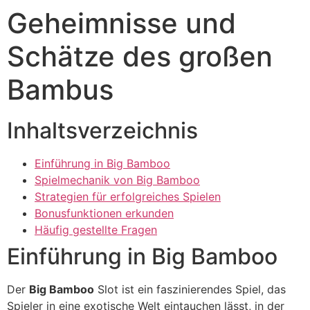
Geheimnisse und
Schätze des großen
Bambus
Inhaltsverzeichnis
Einführung in Big Bamboo
Spielmechanik von Big Bamboo
Strategien für erfolgreiches Spielen
Bonusfunktionen erkunden
Häufig gestellte Fragen
Einführung in Big Bamboo
Der
Big Bamboo
Slot ist ein faszinierendes Spiel, das
Spieler in eine exotische Welt eintauchen lässt, in der