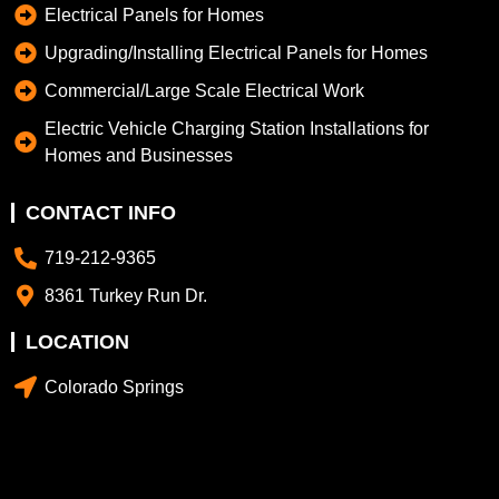
Electrical Panels for Homes
Upgrading/Installing Electrical Panels for Homes
Commercial/Large Scale Electrical Work
Electric Vehicle Charging Station Installations for
Homes and Businesses
CONTACT INFO
719-212-9365
8361 Turkey Run Dr.
LOCATION
Colorado Springs