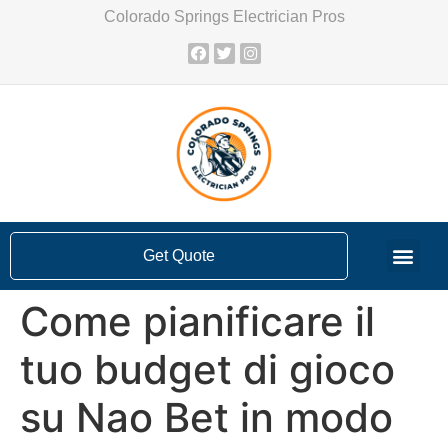
Colorado Springs Electrician Pros
Get Quote
Come pianificare il
tuo budget di gioco
su Nao Bet in modo