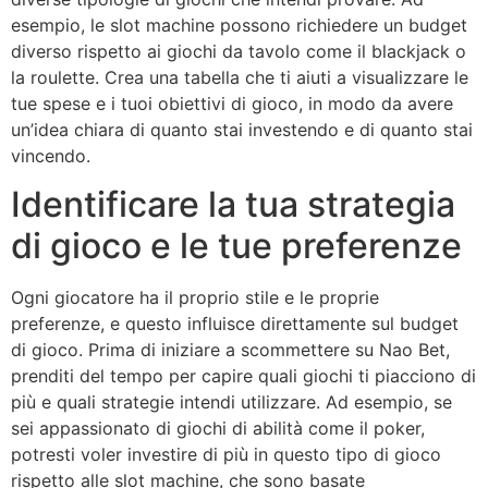
esempio, le slot machine possono richiedere un budget
diverso rispetto ai giochi da tavolo come il blackjack o
la roulette. Crea una tabella che ti aiuti a visualizzare le
tue spese e i tuoi obiettivi di gioco, in modo da avere
un’idea chiara di quanto stai investendo e di quanto stai
vincendo.
Identificare la tua strategia
di gioco e le tue preferenze
Ogni giocatore ha il proprio stile e le proprie
preferenze, e questo influisce direttamente sul budget
di gioco. Prima di iniziare a scommettere su Nao Bet,
prenditi del tempo per capire quali giochi ti piacciono di
più e quali strategie intendi utilizzare. Ad esempio, se
sei appassionato di giochi di abilità come il poker,
potresti voler investire di più in questo tipo di gioco
rispetto alle slot machine, che sono basate