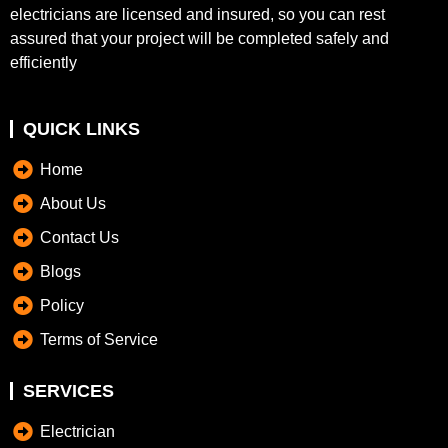
electricians are licensed and insured, so you can rest
assured that your project will be completed safely and
efficiently
QUICK LINKS
Home
About Us
Contact Us
Blogs
Policy
Terms of Service
SERVICES
Electrician