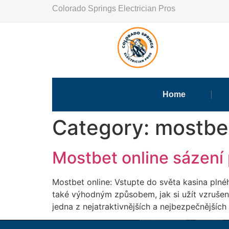
Colorado Springs Electrician Pros
Home
Category:
mostbe
Mostbet online sázení 
Mostbet online: Vstupte do světa kasina plné
také výhodným způsobem, jak si užít vzrušení
jedna z nejatraktivnějších a nejbezpečnějšíc