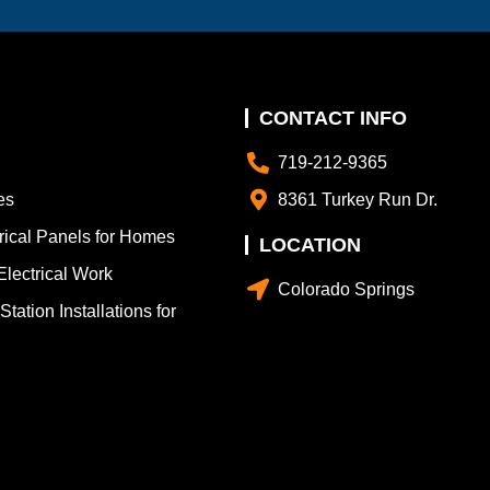
CONTACT INFO
719-212-9365
es
8361 Turkey Run Dr.
trical Panels for Homes
LOCATION
lectrical Work
Colorado Springs
tation Installations for