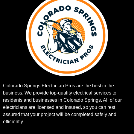
Colorado Springs Electrician Pros are the best in the
business. We provide top-quality electrical services to
residents and businesses in Colorado Springs. All of our
electricians are licensed and insured, so you can rest
assured that your project will be completed safely and
efficiently