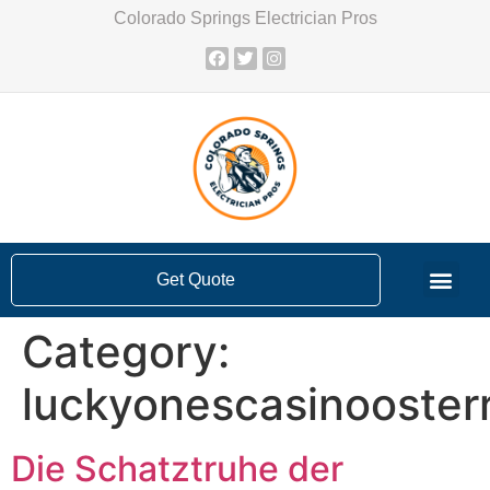
Colorado Springs Electrician Pros
Get Quote
About Us
Contact Us
Category:
luckyonescasinooster
Die Schatztruhe der