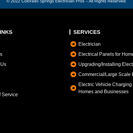
© 2022
Colorado Springs Electrician Pros
– All Rights Reserved.
INKS
SERVICES
Electrician
s
Electrical Panels for Hom
 Us
Upgrading/Installing Elec
Commercial/Large Scale E
Electric Vehicle Charging S
Homes and Businesses
f Service