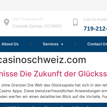
8361 Turkey Run Dr.
Call Us Anyt
Colorado Springs, CO 80920
719-212
About Us
Services
Contact U
tcasinoschweiz.com
nisse Die Zukunft der Glücks
n ohne Grenzen Die Welt des Glücksspiels hat sich in den le
Casino Apps. Diese benutzerfreundlichen Anwendungen ermög
nden werfen wir einen detaillierten Blick auf die Vorteile, 