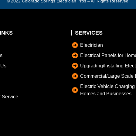
© 2022
Colorado Springs Electrician Pros
– All Rights Reserved.
INKS
SERVICES
Electrician
s
Electrical Panels for Hom
 Us
Upgrading/Installing Elec
Commercial/Large Scale E
Electric Vehicle Charging S
Homes and Businesses
f Service