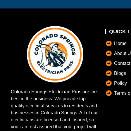
QUICK L
Home
About U
Contact
Blogs
Policy
Colorado Springs Electrician Pros are the
Terms o
best in the business. We provide top-
quality electrical services to residents and
businesses in Colorado Springs. All of our
electricians are licensed and insured, so
you can rest assured that your project will