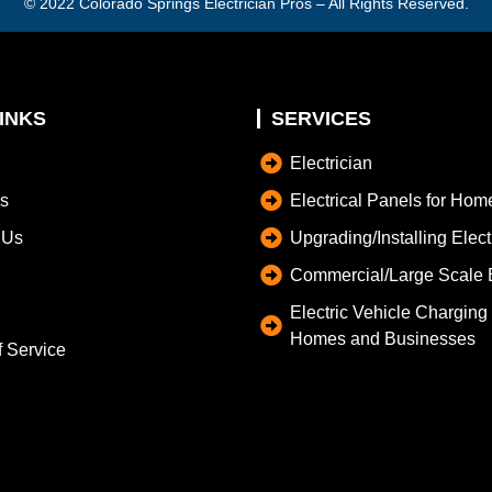
© 2022
Colorado Springs Electrician Pros
– All Rights Reserved.
INKS
SERVICES
Electrician
s
Electrical Panels for Hom
 Us
Upgrading/Installing Elec
Commercial/Large Scale E
Electric Vehicle Charging S
Homes and Businesses
f Service