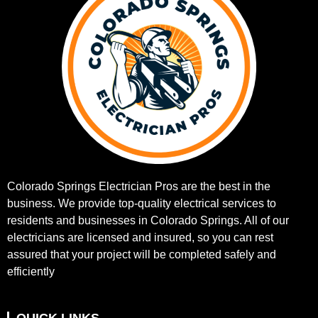
Colorado Springs Electrician Pros are the best in the
business. We provide top-quality electrical services to
residents and businesses in Colorado Springs. All of our
electricians are licensed and insured, so you can rest
assured that your project will be completed safely and
efficiently