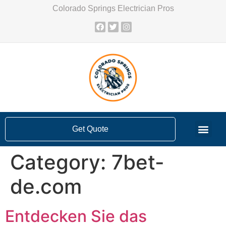
Colorado Springs Electrician Pros
Get Quote
Category:
7bet-
de.com
Entdecken Sie das