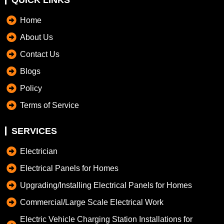
QUICK LINKS
Home
About Us
Contact Us
Blogs
Policy
Terms of Service
SERVICES
Electrician
Electrical Panels for Homes
Upgrading/Installing Electrical Panels for Homes
Commercial/Large Scale Electrical Work
Electric Vehicle Charging Station Installations for