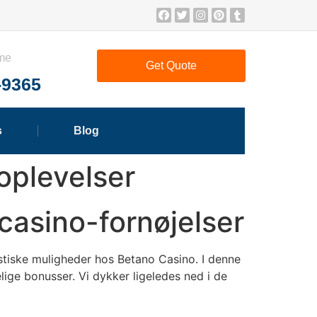
ime
Get Quote
-9365
s
Blog
oplevelser
casino-fornøjelser
astiske muligheder hos Betano Casino. I denne
lige bonusser. Vi dykker ligeledes ned i de