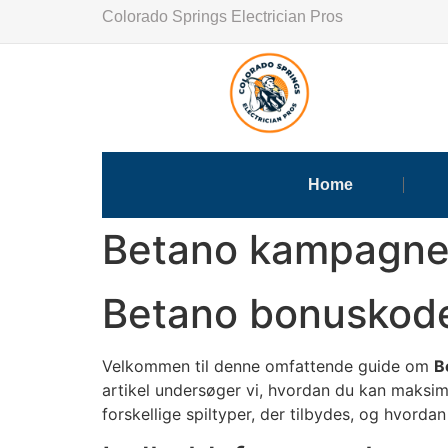
Colorado Springs Electrician Pros
Home
Betano kampagneko
Betano bonuskode:
Velkommen til denne omfattende guide om
B
artikel undersøger vi, hvordan du kan maksime
forskellige spiltyper, der tilbydes, og hvord