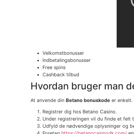
Velkomstbonusser
Indbetalingsbonusser
Free spins
Cashback tilbud
Hvordan bruger man d
At anvende din
Betano bonuskode
er enkelt. 
Registrer dig hos Betano Casino.
Under registreringen vil du finde et felt t
Udfyld de nødvendige oplysninger og be
Foretag
https://betanocasinodk.com/
en 