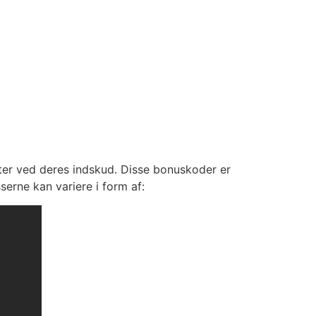
nter ved deres indskud. Disse bonuskoder er
erne kan variere i form af: