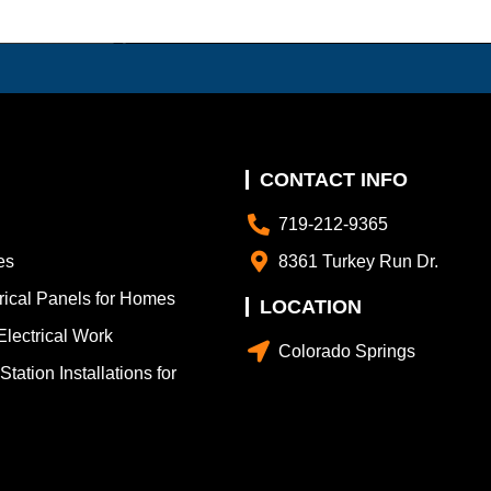
CONTACT INFO
719-212-9365
es
8361 Turkey Run Dr.
trical Panels for Homes
LOCATION
lectrical Work
Colorado Springs
tation Installations for