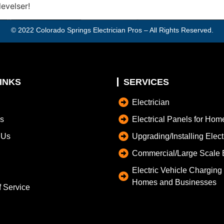
evelser!
© 2022
Colorado Springs Electrician Pros
– All Rights Reserved.
INKS
SERVICES
Electrician
s
Electrical Panels for Hom
 Us
Upgrading/Installing Elec
Commercial/Large Scale E
Electric Vehicle Charging S
Homes and Businesses
f Service