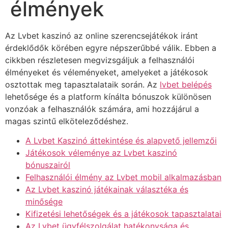
élmények
Az Lvbet kaszinó az online szerencsejátékok iránt
érdeklődők körében egyre népszerűbbé válik. Ebben a
cikkben részletesen megvizsgáljuk a felhasználói
élményeket és véleményeket, amelyeket a játékosok
osztottak meg tapasztalataik során. Az
lvbet belépés
lehetősége és a platform kínálta bónuszok különösen
vonzóak a felhasználók számára, ami hozzájárul a
magas szintű elköteleződéshez.
A Lvbet Kaszinó áttekintése és alapvető jellemzői
Játékosok véleménye az Lvbet kaszinó
bónuszairól
Felhasználói élmény az Lvbet mobil alkalmazásban
Az Lvbet kaszinó játékainak választéka és
minősége
Kifizetési lehetőségek és a játékosok tapasztalatai
Az Lvbet ügyfélszolgálat hatékonysága és