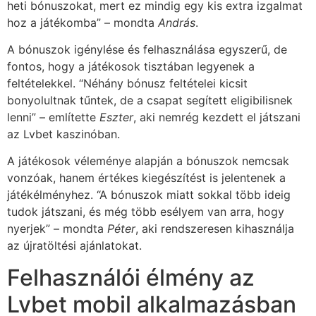
heti bónuszokat, mert ez mindig egy kis extra izgalmat
hoz a játékomba” – mondta
András
.
A bónuszok igénylése és felhasználása egyszerű, de
fontos, hogy a játékosok tisztában legyenek a
feltételekkel. “Néhány bónusz feltételei kicsit
bonyolultnak tűntek, de a csapat segített eligibilisnek
lenni” – említette
Eszter
, aki nemrég kezdett el játszani
az Lvbet kaszinóban.
A játékosok véleménye alapján a bónuszok nemcsak
vonzóak, hanem értékes kiegészítést is jelentenek a
játékélményhez. “A bónuszok miatt sokkal több ideig
tudok játszani, és még több esélyem van arra, hogy
nyerjek” – mondta
Péter
, aki rendszeresen kihasználja
az újratöltési ajánlatokat.
Felhasználói élmény az
Lvbet mobil alkalmazásban