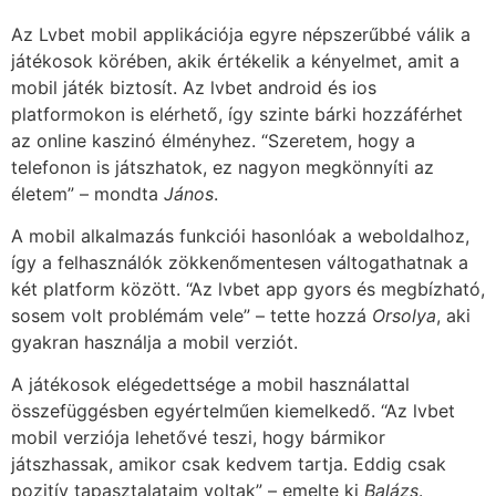
Az Lvbet mobil applikációja egyre népszerűbbé válik a
játékosok körében, akik értékelik a kényelmet, amit a
mobil játék biztosít. Az lvbet android és ios
platformokon is elérhető, így szinte bárki hozzáférhet
az online kaszinó élményhez. “Szeretem, hogy a
telefonon is játszhatok, ez nagyon megkönnyíti az
életem” – mondta
János
.
A mobil alkalmazás funkciói hasonlóak a weboldalhoz,
így a felhasználók zökkenőmentesen váltogathatnak a
két platform között. “Az lvbet app gyors és megbízható,
sosem volt problémám vele” – tette hozzá
Orsolya
, aki
gyakran használja a mobil verziót.
A játékosok elégedettsége a mobil használattal
összefüggésben egyértelműen kiemelkedő. “Az lvbet
mobil verziója lehetővé teszi, hogy bármikor
játszhassak, amikor csak kedvem tartja. Eddig csak
pozitív tapasztalataim voltak” – emelte ki
Balázs
.