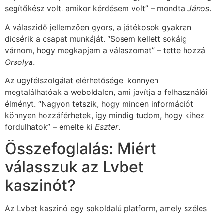
segítőkész volt, amikor kérdésem volt” – mondta
János
.
A válaszidő jellemzően gyors, a játékosok gyakran
dicsérik a csapat munkáját. “Sosem kellett sokáig
várnom, hogy megkapjam a válaszomat” – tette hozzá
Orsolya
.
Az ügyfélszolgálat elérhetőségei könnyen
megtalálhatóak a weboldalon, ami javítja a felhasználói
élményt. “Nagyon tetszik, hogy minden információt
könnyen hozzáférhetek, így mindig tudom, hogy kihez
fordulhatok” – emelte ki
Eszter
.
Összefoglalás: Miért
válasszuk az Lvbet
kaszinót?
Az Lvbet kaszinó egy sokoldalú platform, amely széles