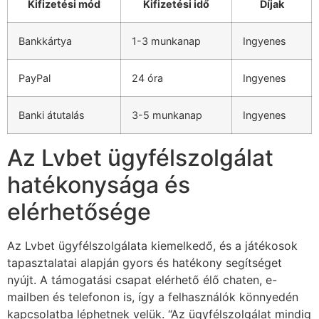
Kifizetési mód
Kifizetési idő
Díjak
Bankkártya
1-3 munkanap
Ingyenes
PayPal
24 óra
Ingyenes
Banki átutalás
3-5 munkanap
Ingyenes
Az Lvbet ügyfélszolgálat
hatékonysága és
elérhetősége
Az Lvbet ügyfélszolgálata kiemelkedő, és a játékosok
tapasztalatai alapján gyors és hatékony segítséget
nyújt. A támogatási csapat elérhető élő chaten, e-
mailben és telefonon is, így a felhasználók könnyedén
kapcsolatba léphetnek velük. “Az ügyfélszolgálat mindig