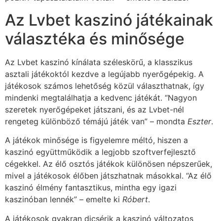
Az Lvbet kaszinó játékainak
választéka és minősége
Az Lvbet kaszinó kínálata széleskörű, a klasszikus
asztali játékoktól kezdve a legújabb nyerőgépekig. A
játékosok számos lehetőség közül választhatnak, így
mindenki megtalálhatja a kedvenc játékát. “Nagyon
szeretek nyerőgépeket játszani, és az Lvbet-nél
rengeteg különböző témájú játék van” – mondta
Eszter
.
A játékok minősége is figyelemre méltó, hiszen a
kaszinó együttműködik a legjobb szoftverfejlesztő
cégekkel. Az élő osztós játékok különösen népszerűek,
mivel a játékosok élőben játszhatnak másokkal. “Az élő
kaszinó élmény fantasztikus, mintha egy igazi
kaszinóban lennék” – emelte ki
Róbert
.
A játékosok gyakran dicsérik a kaszinó változatos