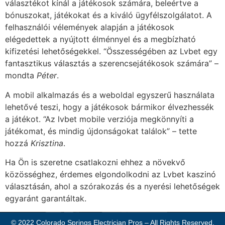
választékot kínál a játékosok számára, beleértve a
bónuszokat, játékokat és a kiváló ügyfélszolgálatot. A
felhasználói vélemények alapján a játékosok
elégedettek a nyújtott élménnyel és a megbízható
kifizetési lehetőségekkel. “Összességében az Lvbet egy
fantasztikus választás a szerencsejátékosok számára” –
mondta
Péter
.
A mobil alkalmazás és a weboldal egyszerű használata
lehetővé teszi, hogy a játékosok bármikor élvezhessék
a játékot. “Az lvbet mobile verziója megkönnyíti a
játékomat, és mindig újdonságokat találok” – tette
hozzá
Krisztina
.
Ha Ön is szeretne csatlakozni ehhez a növekvő
közösséghez, érdemes elgondolkodni az Lvbet kaszinó
választásán, ahol a szórakozás és a nyerési lehetőségek
egyaránt garantáltak.
© 2022
Colorado Springs Electrician Pros
– All Rights Reserved.