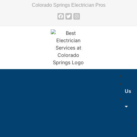
Colorado Springs Electrician Pros
Us