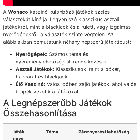
A
Wonaco
kaszinó különböző játékok széles
választékát kínálja. Legyen szó klasszikus asztali
játékokról, mint a blackjack és a rulett, vagy izgalmas
nyerőgépekről, a választék szinte végtelen. Az
alábbiakban bemutatunk néhány népszerű játéktípust:
Nyerőgépek:
Számos téma és
nyereménylehetőség áll rendelkezésre.
Asztali Játékok:
Klasszikusok, mint a póker,
baccarat és blackjack.
Élő Kaszinó:
Valós időben zajló játékok, ahol valós
krupék vezetik a játékokat.
A Legnépszerűbb Játékok
Összehasonlítása
Játék
Téma
Pénznyerési lehetőség
neve