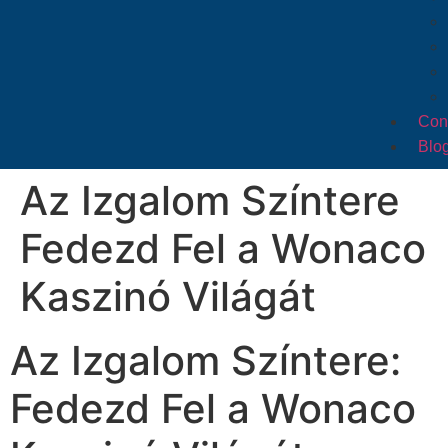
Con
Blo
Az Izgalom Színtere
Fedezd Fel a Wonaco
Kaszinó Világát
Az Izgalom Színtere:
Fedezd Fel a Wonaco