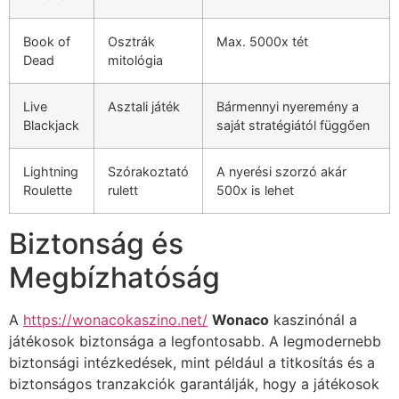
Book of
Osztrák
Max. 5000x tét
Dead
mitológia
Live
Asztali játék
Bármennyi nyeremény a
Blackjack
saját stratégiától függően
Lightning
Szórakoztató
A nyerési szorzó akár
Roulette
rulett
500x is lehet
Biztonság és
Megbízhatóság
A
https://wonacokaszino.net/
Wonaco
kaszinónál a
játékosok biztonsága a legfontosabb. A legmodernebb
biztonsági intézkedések, mint például a titkosítás és a
biztonságos tranzakciók garantálják, hogy a játékosok