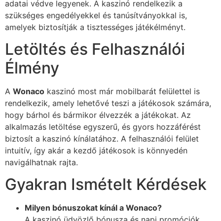
adatai védve legyenek. A kaszinó rendelkezik a
szükséges engedélyekkel és tanúsítványokkal is,
amelyek biztosítják a tisztességes játékélményt.
Letöltés és Felhasználói
Élmény
A
Wonaco
kaszinó most már mobilbarát felülettel is
rendelkezik, amely lehetővé teszi a játékosok számára,
hogy bárhol és bármikor élvezzék a játékokat. Az
alkalmazás letöltése egyszerű, és gyors hozzáférést
biztosít a kaszinó kínálatához. A felhasználói felület
intuitív, így akár a kezdő játékosok is könnyedén
navigálhatnak rajta.
Gyakran Ismételt Kérdések
Milyen bónuszokat kínál a Wonaco?
A kaszinó üdvözlő bónusza és napi promóciók