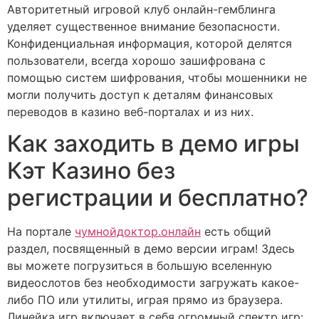
Авторитетный игровой клуб онлайн-гемблинга
уделяет существенное внимание безопасности.
Конфиденциальная информация, которой делятся
пользователи, всегда хорошо зашифрована с
помощью систем шифрования, чтобы мошенники не
могли получить доступ к деталям финансовых
переводов в казино веб-порталах и из них.
Как заходить в демо игры
Кэт Казино без
регистрации и бесплатно?
На портале
чумнойдоктор.онлайн
есть общий
раздел, посвященный в демо версии играм! Здесь
вы можете погрузиться в большую вселенную
видеослотов без необходимости загружать какое-
либо ПО или утилиты, играя прямо из браузера.
Линейка игр включает в себя огромный спектр игр: