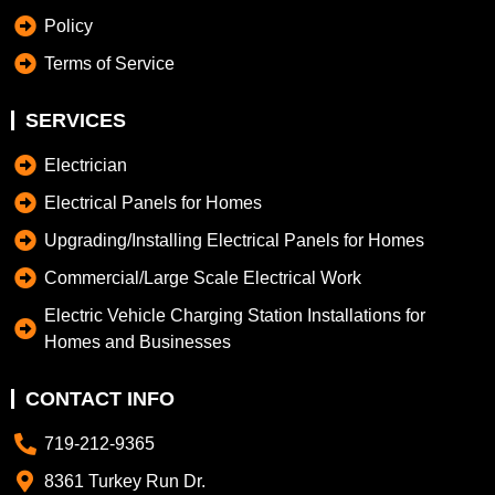
Policy
Terms of Service
SERVICES
Electrician
Electrical Panels for Homes
Upgrading/Installing Electrical Panels for Homes
Commercial/Large Scale Electrical Work
Electric Vehicle Charging Station Installations for
Homes and Businesses
CONTACT INFO
719-212-9365
8361 Turkey Run Dr.