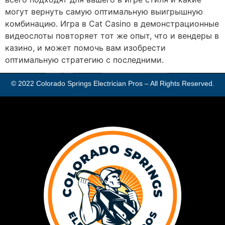
могут вернуть самую оптимальную выигрышную
комбинацию. Игра в Cat Casino в демонстрационные
видеослоты повторяет тот же опыт, что и вендеры в
казино, и может помочь вам изобрести
оптимальную стратегию с последними.
© 2022
Colorado Springs Electrician Pros
– All Rights Reserved.