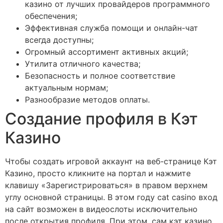
казино от лучших провайдеров программного
обеспечения;
Эффективная служба помощи и онлайн-чат
всегда доступны;
Огромный ассортимент активных акций;
Утилита отличного качества;
Безопасность и полное соответствие
актуальным нормам;
Разнообразие методов оплаты.
Создание профиля в Кэт
Казино
Чтобы создать игровой аккаунт на веб-странице Кэт
Казино, просто кликните на портал и нажмите
клавишу «Зарегистрироваться» в правом верхнем
углу основной страницы. В этом году cat casino вход
на сайт возможен в видеослоты исключительно
после открытия профиля. При этом, сам кэт казино