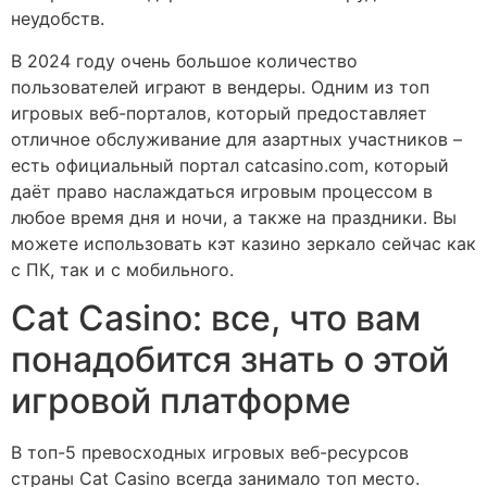
неудобств.
В 2024 году очень большое количество
пользователей играют в вендеры. Одним из топ
игровых веб-порталов, который предоставляет
отличное обслуживание для азартных участников –
есть официальный портал catcasino.com, который
даёт право наслаждаться игровым процессом в
любое время дня и ночи, а также на праздники. Вы
можете использовать кэт казино зеркало сейчас как
с ПК, так и с мобильного.
Cat Casino: все, что вам
понадобится знать о этой
игровой платформе
В топ-5 превосходных игровых веб-ресурсов
страны Cat Casino всегда занимало топ место.